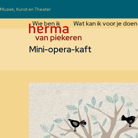
Skip
Muziek, Kunst en Theater
to
Wie ben ik
Wat kan ik voor je doen
content
Mini-opera-kaft